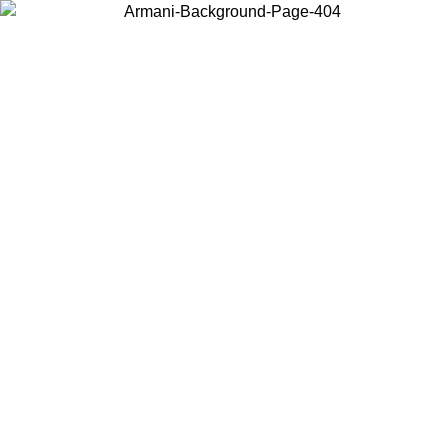
Acceda a su cuenta para obtener el envío estándar gratuito en
pedidos superiores a $150