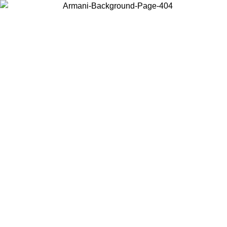
Acceda a su cuenta para obtener el envío estándar gratuito en
pedidos superiores a $150