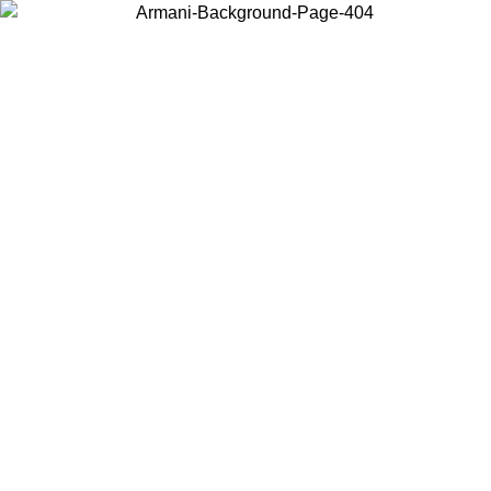
Acceda a su cuenta para obtener el envío estándar gratuito en
pedidos superiores a $150