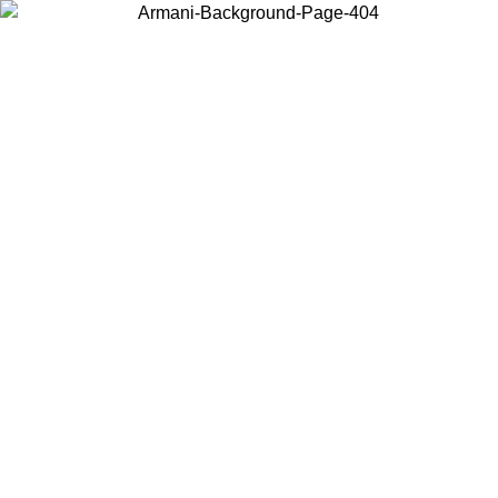
Acceda a su cuenta para obtener el envío estándar gratuito en
pedidos superiores a $150