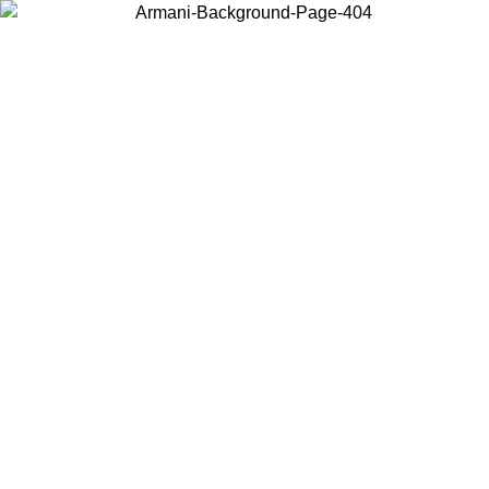
Acceda a su cuenta para obtener el envío estándar gratuito en
pedidos superiores a $150