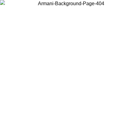
Acceda a su cuenta para obtener el envío estándar gratuito en
pedidos superiores a $150