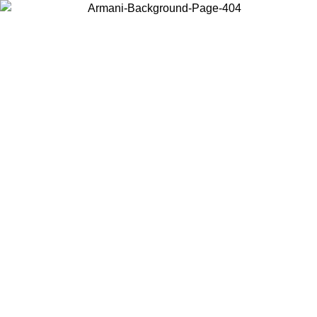
Acceda a su cuenta para obtener el envío estándar gratuito en
pedidos superiores a $150