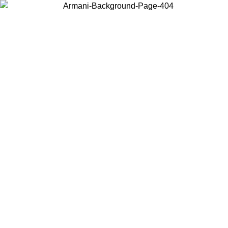
Acceda a su cuenta para obtener el envío estándar gratuito en
pedidos superiores a $150