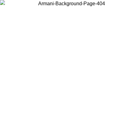
Acceda a su cuenta para obtener el envío estándar gratuito en
pedidos superiores a $150