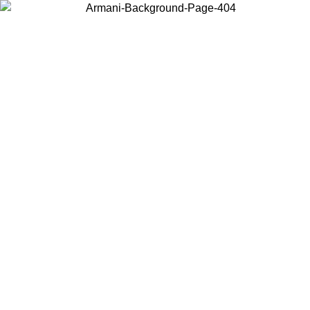
Acceda a su cuenta para obtener el envío estándar gratuito en
VERANO
pedidos superiores a $150