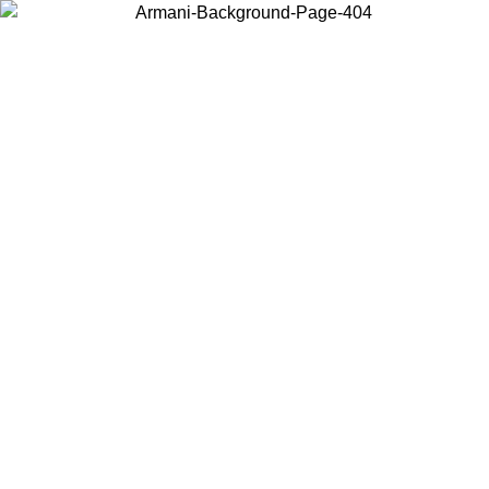
Acceda a su cuenta para obtener el envío estándar gratuito en
pedidos superiores a $150