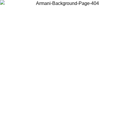
Acceda a su cuenta para obtener el envío estándar gratuito en
pedidos superiores a $150