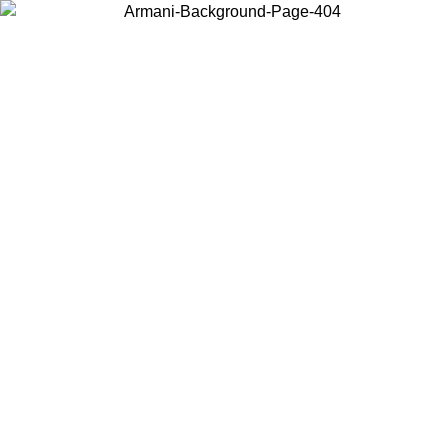
Acceda a su cuenta para obtener el envío estándar gratuito en
ERANO
pedidos superiores a $150