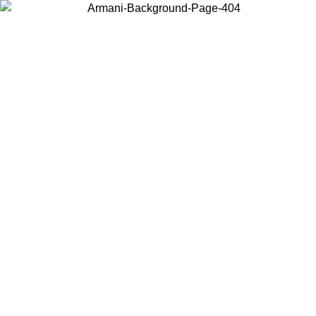
Acceda a su cuenta para obtener el envío estándar gratuito en
pedidos superiores a $150