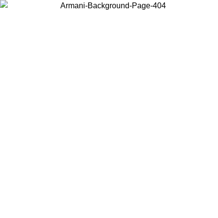
Acceda a su cuenta para obtener el envío estándar gratuito en
pedidos superiores a $150