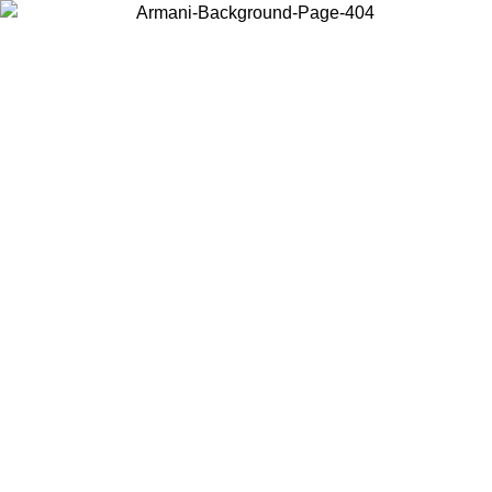
Acceda a su cuenta para obtener el envío estándar gratuito en
pedidos superiores a $150