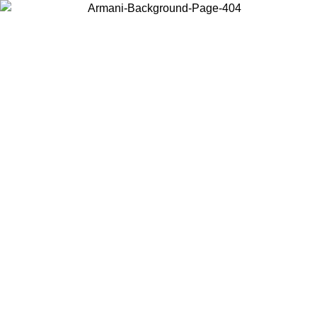
Acceda a su cuenta para obtener el envío estándar gratuito en
pedidos superiores a $150