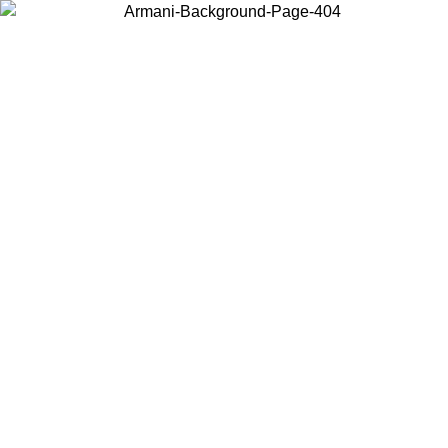
Acceda a su cuenta para obtener el envío estándar gratuito en
pedidos superiores a $150