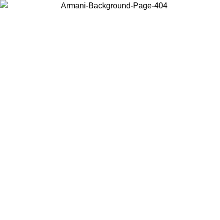
Acceda a su cuenta para obtener el envío estándar gratuito en
pedidos superiores a $150