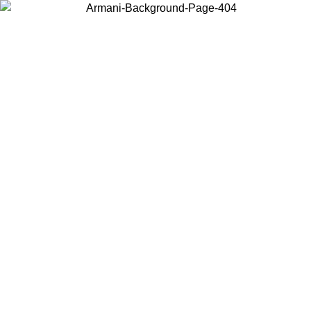
Acceda a su cuenta para obtener el envío estándar gratuito en
pedidos superiores a $150