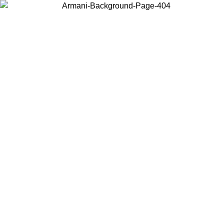
Acceda a su cuenta para obtener el envío estándar gratuito en
pedidos superiores a $150