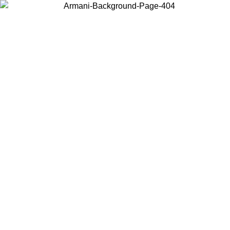
Acceda a su cuenta para obtener el envío estándar gratuito en
pedidos superiores a $150