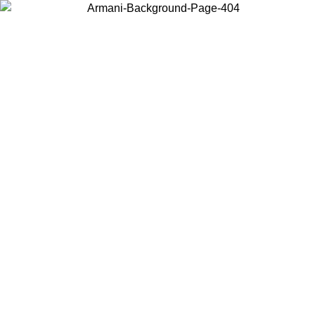
Acceda a su cuenta para obtener el envío estándar gratuito en
pedidos superiores a $150