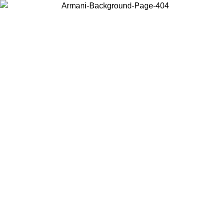
Acceda a su cuenta para obtener el envío estándar gratuito en
pedidos superiores a $150