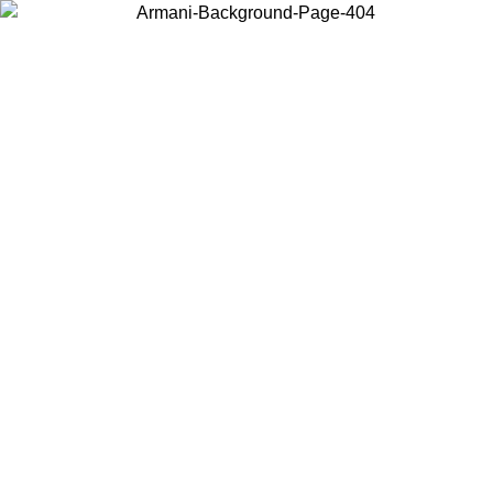
Acceda a su cuenta para obtener el envío estándar gratuito en
pedidos superiores a $150