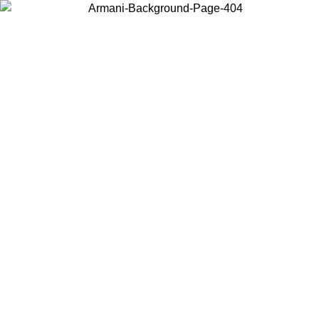
Acceda a su cuenta para obtener el envío estándar gratuito en
pedidos superiores a $150