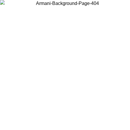
Acceda a su cuenta para obtener el envío estándar gratuito en
pedidos superiores a $150