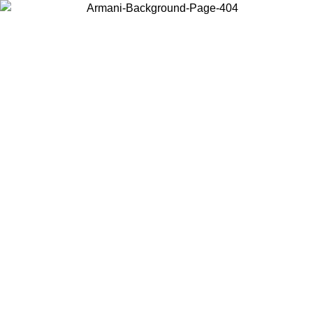
Acceda a su cuenta para obtener el envío estándar gratuito en
pedidos superiores a $150