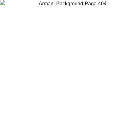
Acceda a su cuenta para obtener el envío estándar gratuito en
pedidos superiores a $150