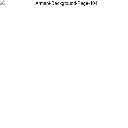
Acceda a su cuenta para obtener el envío estándar gratuito en
pedidos superiores a $150