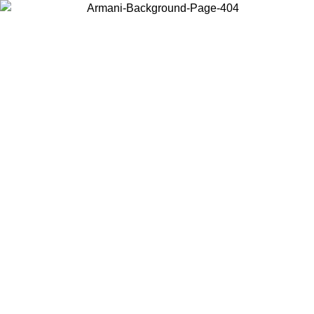
Acceda a su cuenta para obtener el envío estándar gratuito en
pedidos superiores a $150