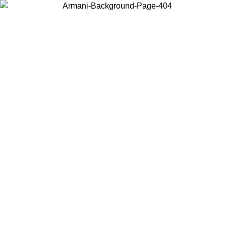
Acceda a su cuenta para obtener el envío estándar gratuito en
pedidos superiores a $150