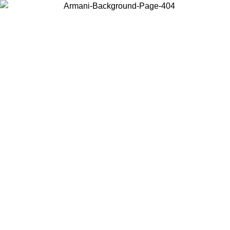
Acceda a su cuenta para obtener el envío estándar gratuito en
pedidos superiores a $150