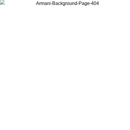
Acceda a su cuenta para obtener el envío estándar gratuito en
pedidos superiores a $150