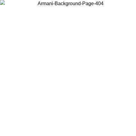
Acceda a su cuenta para obtener el envío estándar gratuito en
pedidos superiores a $150