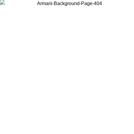
Acceda a su cuenta para obtener el envío estándar gratuito en
pedidos superiores a $150