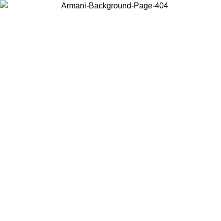
Acceda a su cuenta para obtener el envío estándar gratuito en
pedidos superiores a $150