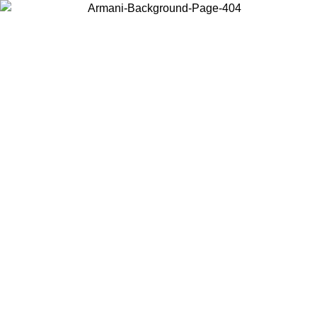
Acceda a su cuenta para obtener el envío estándar gratuito en
pedidos superiores a $150