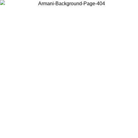
Acceda a su cuenta para obtener el envío estándar gratuito en
pedidos superiores a $150