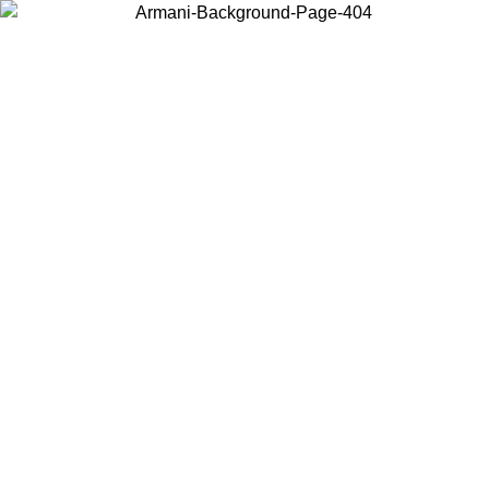
Acceda a su cuenta para obtener el envío estándar gratuito en
pedidos superiores a $150