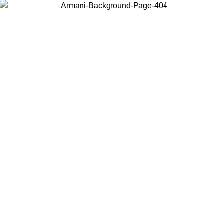
Acceda a su cuenta para obtener el envío estándar gratuito en
pedidos superiores a $150