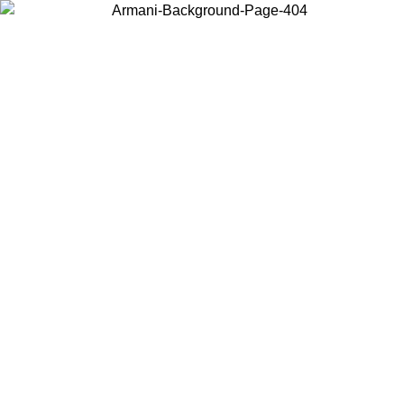
Acceda a su cuenta para obtener el envío estándar gratuito en
pedidos superiores a $150