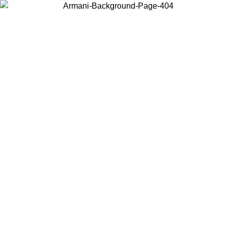
Acceda a su cuenta para obtener el envío estándar gratuito en
pedidos superiores a $150