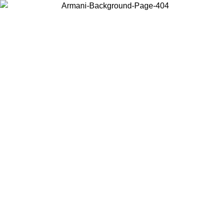
 PRIMAVERA
Acceda a su cuenta para obtener el envío estándar gratuito 
pedidos superiores a $150