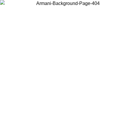
Acceda a su cuenta para obtener el envío estándar gratuito en
pedidos superiores a $150