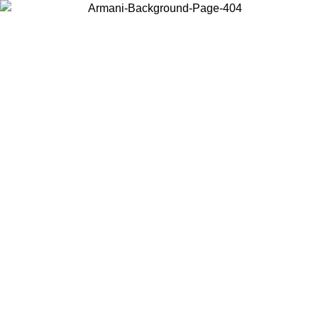
Acceda a su cuenta para obtener el envío estándar gratuito en
pedidos superiores a $150