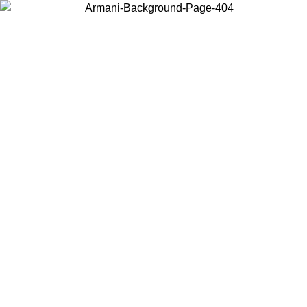
Acceda a su cuenta para obtener el envío estándar gratuito en
pedidos superiores a $150