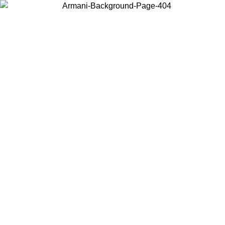
Acceda a su cuenta para obtener el envío estándar gratuito en
pedidos superiores a $150