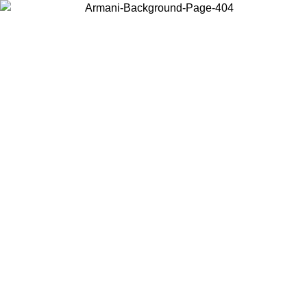
Acceda a su cuenta para obtener el envío estándar gratuito en
pedidos superiores a $150