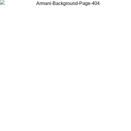
Acceda a su cuenta para obtener el envío estándar gratuito en
pedidos superiores a $150